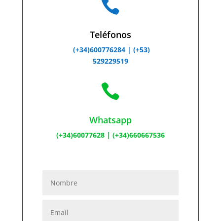

Teléfonos
(+34)600776284 |
(+53)
529229519

Whatsapp
(+34)60077628
|
(+34)660667536