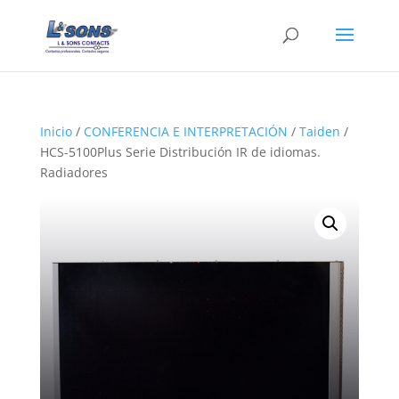
Inicio
/
CONFERENCIA E INTERPRETACIÓN
/
Taiden
/
HCS-5100Plus Serie Distribución IR de idiomas.
Radiadores