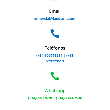
Email
comercial@landsons.com

Teléfonos
(+34)600776284 |
(+53)
529229519

Whatsapp
(+34)60077628
|
(+34)660667536