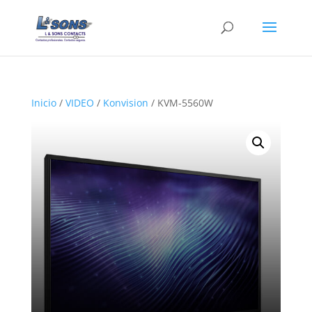
Inicio
/
VIDEO
/
Konvision
/ KVM-5560W