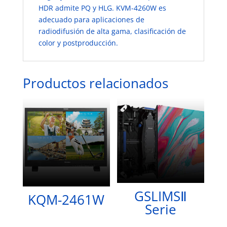
HDR admite PQ y HLG. KVM-4260W es
adecuado para aplicaciones de
radiodifusión de alta gama, clasificación de
color y postproducción.
Productos relacionados
GSLIMSⅡ
KQM-2461W
Serie