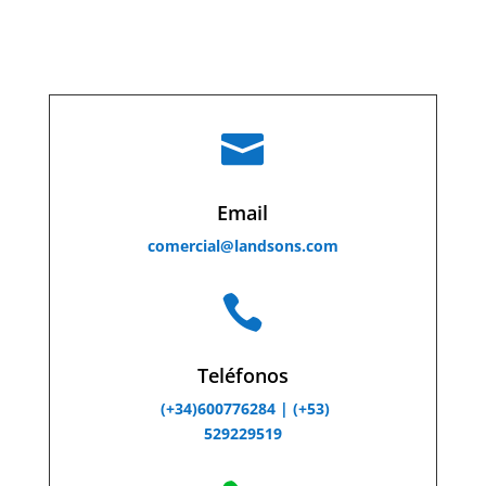

Email
comercial@landsons.com

Teléfonos
(+34)600776284 |
(+53)
529229519