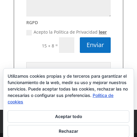
RGPD
Acepto la Política de Privacidad
leer
Enviar
=
15 + 8
Para cumplir con la nueva Ley de
Protección de Datos, debes leer y
Utilizamos cookies propias y de terceros para garantizar el
aceptar mi Política de Privacidad
funcionamiento de la web, medir su uso y mejorar nuestros
servicios. Puede aceptar todas las cookies, rechazar las no
necesarias o configurar sus preferencias.
Política de
cookies
Aceptar todo
Aviso Legal
Política de Privacidad
Política de cookies
Rechazar