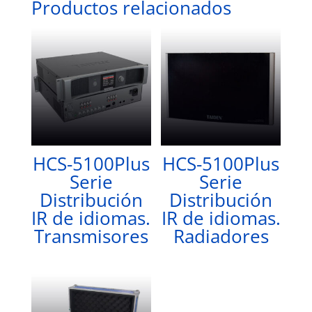
Productos relacionados
HCS-5100Plus
HCS-5100Plus
Serie
Serie
Distribución
Distribución
IR de idiomas.
IR de idiomas.
Transmisores
Radiadores