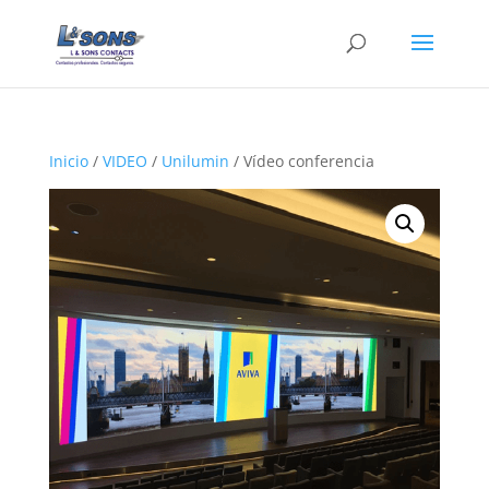
Inicio
/
VIDEO
/
Unilumin
/ Vídeo conferencia