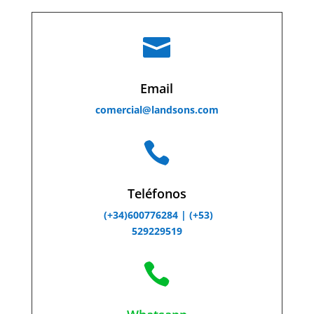

Email
comercial@landsons.com

Teléfonos
(+34)600776284 |
(+53)
529229519
