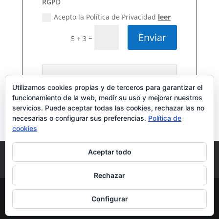
RGPD
Acepto la Política de Privacidad
leer
Enviar
=
5 + 3
Para cumplir con la nueva Ley de
Protección de Datos, debes leer y
Utilizamos cookies propias y de terceros para garantizar el
aceptar mi Política de Privacidad
funcionamiento de la web, medir su uso y mejorar nuestros
servicios. Puede aceptar todas las cookies, rechazar las no
necesarias o configurar sus preferencias.
Política de
cookies
Aceptar todo
Aviso Legal
Política de Privacidad
Política de cookies
Rechazar
Configurar
Diseñado por
Creación Web Tenerife